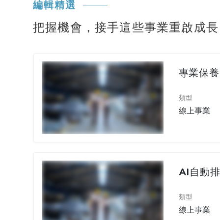
編輯精選
把握機會，接手這些事業重啟成長
專業保養
類型
線上事業
AI自動
類型
線上事業