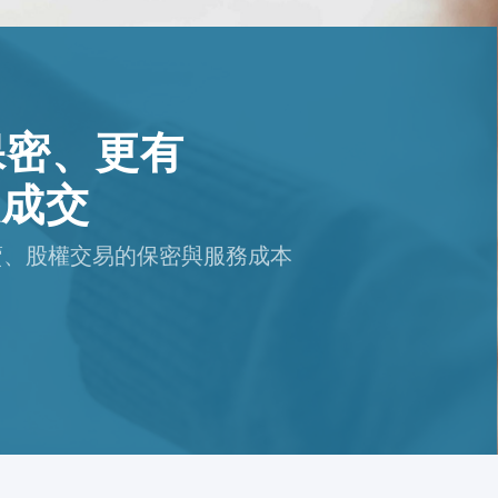
保密、更有
您成交
賣
、
股
權
交
易
的
保
密
與
服
務
成
本