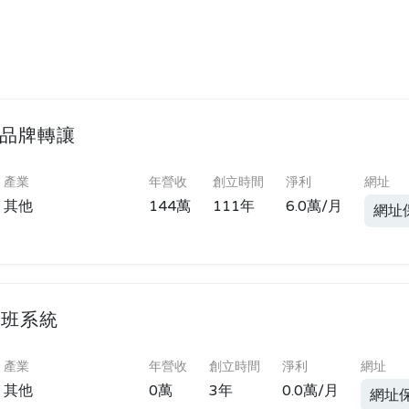
品牌轉讓
產業
年營收
創立時間
淨利
網址
其他
144萬
111年
6.0萬/月
網址
排班系統
產業
年營收
創立時間
淨利
網址
其他
0萬
3年
0.0萬/月
網址