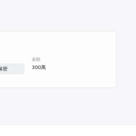
金額
300萬
保密