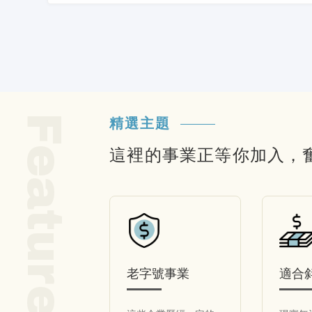
精選主題
這裡的事業正等你加入，
老字號事業
適合