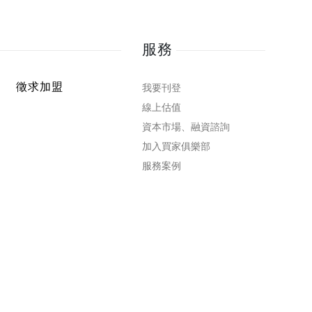
服務
徵求加盟
我要刊登
線上估值
資本市場、融資諮詢
加入買家俱樂部
服務案例