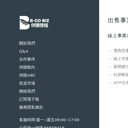
出售事
線上事業
關於我們
電商型
Q&A
線上市
合作夥伴
新聞網
併購動向
社群帳
併購ABC
APP出
投資市場
聯絡我們
訂閱電子報
服務隱私條款
客服時間:週一~週五09:00~17:00
公司統一編號:66509415