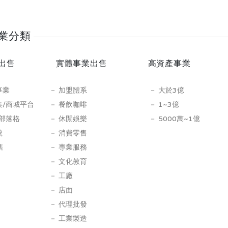
業分類
出售
實體事業出售
高資產事業
事業
加盟體系
大於3億
集/商城平台
餐飲咖啡
1~3億
/部落格
休閒娛樂
5000萬~1億
號
消費零售
售
專業服務
文化教育
工廠
店面
代理批發
工業製造