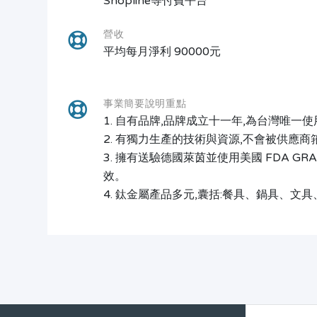
Shopline等付費平台
營收
平均每月淨利 90000元
事業簡要說明重點
1. 自有品牌,品牌成立十一年,為台灣唯
2. 有獨力生產的技術與資源,不會被供應商
3. 擁有送驗德國萊茵並使用美國 FDA G
效。
4. 鈦金屬產品多元,囊括:餐具、鍋具、文