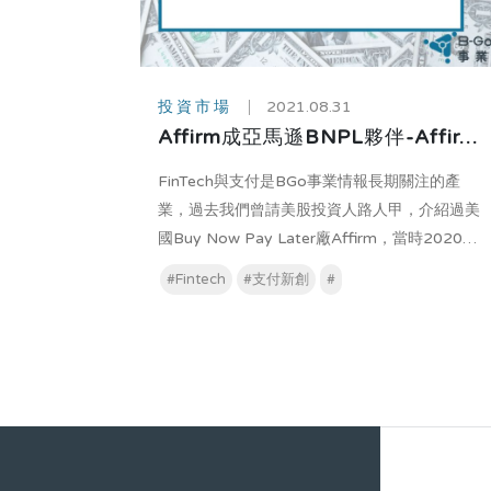
投資市場
2021.08.31
Affirm成亞馬遜BNPL夥伴-Affirm
簡介
FinTech與支付是BGo事業情報長期關注的產
業，過去我們曾請美股投資人路人甲，介紹過美
國Buy Now Pay Later廠Affirm，當時2020年
受惠疫情期間Peloton需求而大幅成長，
#Fintech
#支付新創
#
Shopify參與私募後IPO，雖期間Peloton成長
可能在疫情後趨緩，加上Affirm營收占比高度仰
賴Peloton，導致市場並沒有對Affirm有太多關
愛，只有在Square收購競爭對手Afterpay時，
華爾街才忽然想起美國自己也有一間BNPL。 如
今Affirm與Amazon結盟，Affirm一晚大漲
47%，不過看到很多人認為BNPL是一門，不太