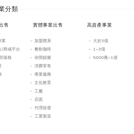
業分類
出售
實體事業出售
高資產事業
事業
加盟體系
大於3億
集/商城平台
餐飲咖啡
1~3億
/部落格
休閒娛樂
5000萬~1億
號
消費零售
售
專業服務
文化教育
工廠
店面
代理批發
工業製造