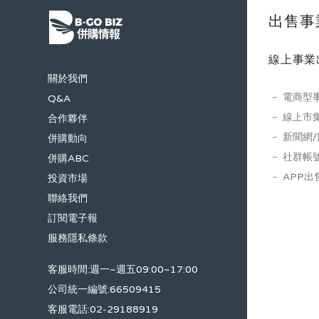
需要專業容易上手，沒有護城河的產業，但大家
出售事
是不是忘了前陣子Klarna信貸的損失率大增的新
聞？AMAZON其實本來就有BNPL的選項，但
為何要新增Affirm？BNPL產業關鍵是信用評分
線上事業
模型，如何透過歷史信用評分資料、消費者動態
關於我們
訊息理解、判斷信貸損失的機率，進而做到撥貸
電商型
Q&A
金額高，損失率低，且能通過經濟景氣循環週期
線上市
合作夥伴
驗證的風險模型，其實不是那麼容易的，更別說
新聞網
併購動向
必須在消費者在電商下單的幾分鐘內，就必須迅
社群帳
併購ABC
速完成判斷，我認為這是retail finance最有價值
APP出
投資市場
的一項專業。 我們決定請路人甲，再次更新一
聯絡我們
下Affirm公司概況給大家參考，尤其是在2020
訂閱電子報
年疫情結束到2021年經濟reopen，中間經歷過
服務隱私條款
一次短暫的經濟衰退，這類的信貸模型更值得在
這段時間檢視，請注意，路人甲提供的是Affirm
客服時間:週一~週五09:00~17:00
的營運模式與發展，而非投資建議。 本文為曾
公司統一編號:66509415
任FinTech產業研究員的路人甲邀稿，如需引用
客服電話:02-29188919
轉載請來信 雖Affirm的規模與同業相比較小，