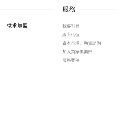
服務
徵求加盟
我要刊登
線上估值
資本市場、融資諮詢
加入買家俱樂部
服務案例