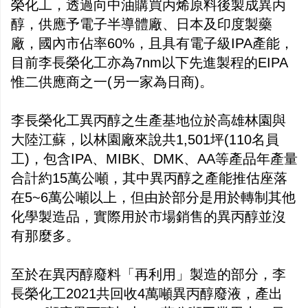
榮化工，透過向中油購買丙烯原料後製成異丙
醇，供應予電子半導體廠、日本及印度製藥
廠，國內市佔率60%，且具有電子級IPA產能，
目前李長榮化工亦為7nm以下先進製程的EIPA
惟二供應商之一(另一家為日商)。
李長榮化工異丙醇之生產基地位於高雄林園與
大陸江蘇，以林園廠來說共1,501坪(110名員
工)，包含IPA、MIBK、DMK、AA等產品年產量
合計約15萬公噸，其中異丙醇之產能推估座落
在5~6萬公噸以上，但由於部分是用於轉制其他
化學製造品，實際用於市場銷售的異丙醇並沒
有那麼多。
至於在異丙醇廢料「再利用」製造的部分，李
長榮化工2021共回收4萬噸異丙醇廢液，產出