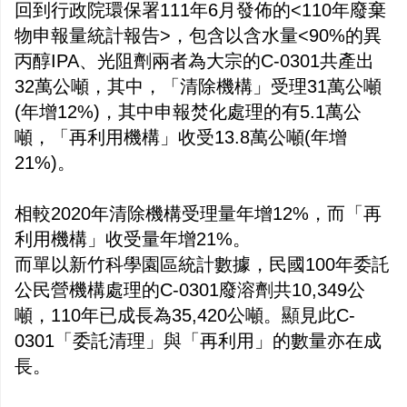
回到行政院環保署111年6月發佈的<110年廢棄
物申報量統計報告>，包含以含水量<90%的異
丙醇IPA、光阻劑兩者為大宗的C-0301共產出
32萬公噸，其中，「清除機構」受理31萬公噸
(年增12%)，其中申報焚化處理的有5.1萬公
噸，「再利用機構」收受13.8萬公噸(年增
21%)。
相較2020年清除機構受理量年增12%，而「再
利用機構」收受量年增21%。
而單以新竹科學園區統計數據，民國100年委託
公民營機構處理的C-0301廢溶劑共10,349公
噸，110年已成長為35,420公噸。顯見此C-
0301「委託清理」與「再利用」的數量亦在成
長。