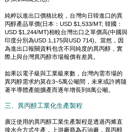
純粹以進出口價格比較，台灣向日韓進口的異
丙醇產品單價(日本：USD $1,533/MT; 韓國：
USD $1,244/MT)相較台灣出口之單價高(中國與
印度分別為USD 1,175與USD 714)。當然，因
為進出口報關資料包含不同純度的異丙醇，實
際上與台灣異丙醇市場報價有差異。
如果以電子級與工業級來數，台灣內需市場的
異丙醇需求約莫在3~5萬公噸間，未來或許將隨
著半導體產能擴產而逐年增長到8萬公噸。
三、異丙醇工業化生產製程
廣泛使用的異丙醇工業生產製程是透過丙烯直
接水合方式生產，上游廠商為石油廠，異丙醇