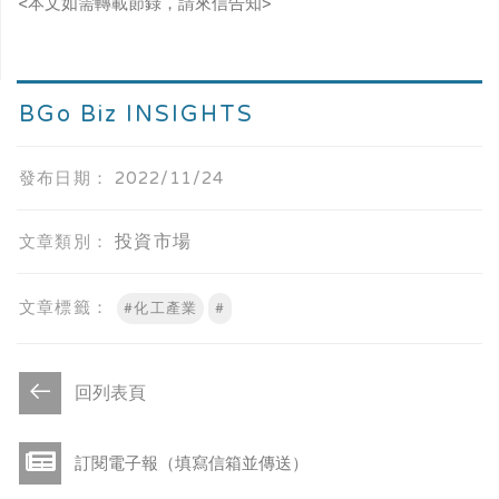
<本文如需轉載節錄，請來信告知>
BGo Biz INSIGHTS
發布日期：
2022/11/24
投資市場
文章類別：
文章標籤：
#化工產業
#
回列表頁
訂閱電子報（填寫信箱並傳送）