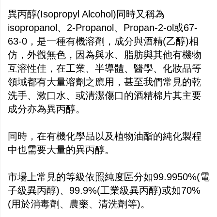
異丙醇(
Isopropyl Alcohol
)同時又稱為
isopropanol
、
2-Propanol
、
Propan-2-ol
或
67-
63-0
，是一種有機溶劑，成分與酒精(乙醇)相
仿，外觀無色，因為與水、脂肪與其他有機物
互溶性佳，在工業、半導體、醫學、化妝品等
領域都有大量溶劑之應用，甚至我們常見的乾
洗手、漱口水、或清潔傷口的酒精棉片其主要
成分亦為異丙醇。
同時，在有機化學品以及植物油酯的純化製程
中也需要大量的異丙醇。
市場上常見的等級依照純度區分如99.9950%(電
子級異丙醇)、99.9%(工業級異丙醇)或如70%
(用於消毒劑、農藥、清洗劑等)。