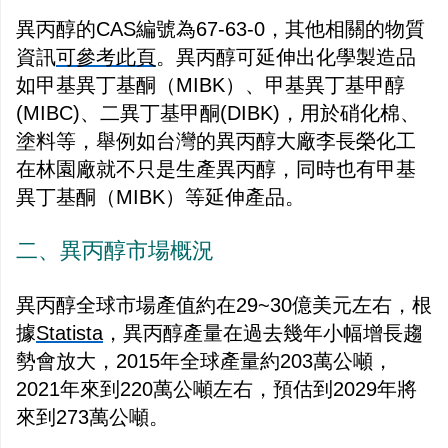
異丙醇的CAS編號為
67-63-0
，其他相關的物質
資訊
可參考此頁
。異丙醇可延伸出化學製造品
如甲基異丁基酮（MIBK）、甲基異丁基甲醇
(MIBC)、二異丁基甲酮(DIBK)，用於硝化棉、
塗料等，舉例如台灣的異丙醇大廠李長榮化工
在林園廠就不只是生產異丙醇，同時也有甲基
異丁基酮（MIBK）等延伸產品。
二、異丙醇市場概況
異丙醇全球市場產值約在29~30億美元左右，根
據
Statista
，異丙醇產量在過去幾年小幅增長趨
勢會放大，2015年全球產量約203萬公噸，
2021年來到220萬公噸左右，預估到2029年將
來到273萬公噸。