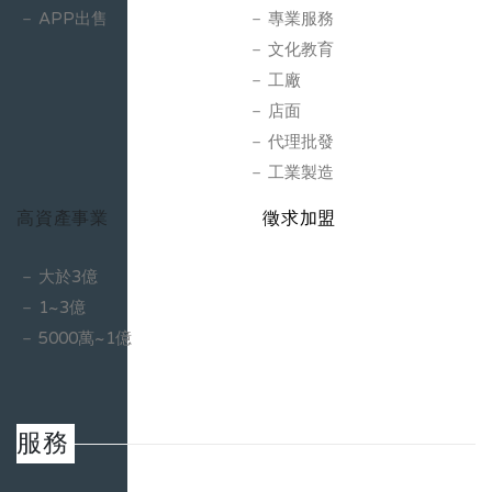
APP出售
專業服務
文化教育
工廠
店面
代理批發
工業製造
高資產事業
徵求加盟
大於3億
1~3億
5000萬~1億
服務