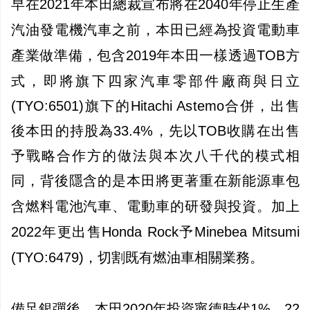
早在
2021年本田總裁宣布將在2040年停止生產
汽油發電機汽車之前，本田已經為投資電動車
產業做準備，包含
2019年本田一樣透過TOB方
式，即將旗下四家汽車零部件廠商與日立
(TYO:6501)旗下的Hitachi Astemo合併，出售
後本田的持股為33.4%，先以TOB收購在出售
予戰略合作方的做法與本次八千代的模式相
同，
背後隱含的是本田將更著重在新能源車包
含燃料電池汽車、電動車的研發與投資。加上
2022年更出售Honda Rock予Minebea Mitsumi
(TYO:6479)，切割既有燃油車相關業務。
備足銀彈後，本田2020年投資寧德時代1%，22