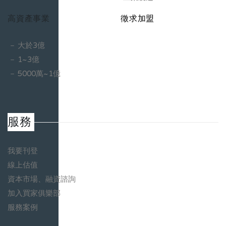
高資產事業
徵求加盟
大於3億
1~3億
5000萬~1億
服務
我要刊登
線上估值
資本市場、融資諮詢
加入買家俱樂部
服務案例