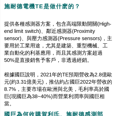
施耐德電機TE是做什麽的？
提供各種感測器方案，包含高端限動開關(High-
end limit switch)、鄰近感測器(Proximity
sensor)、與壓力感測器(Pressure sensors)，主
要用於工業用途，尤其是建築、重型機械、工
業自動化的利基應用，而且其感測方案超過
50%是直接銷售予客戶，非透過經銷。
根據國巨說明，2021年的TE預期營收為2.8億歐
元(約3.31億美元)，推估約占國巨2022年營收的
8.7%，主要市場在歐洲與北美，毛利率高於國
巨(現國巨為38~40%)而營業利潤率與國巨相
當。
國巨為何收購賀利氏、施耐德感測部