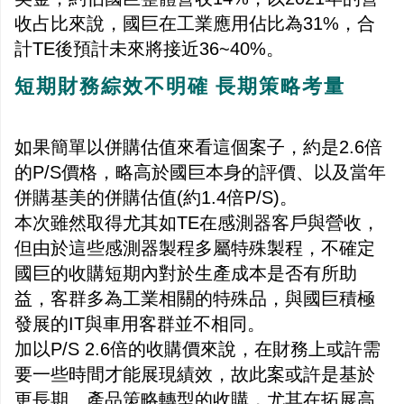
收占比來說，國巨在工業應用佔比為31%，合
計TE後預計未來將接近36~40%。
短期財務綜效不明確 長期策略考量
如果簡單以併購估值來看這個案子，約是2.6倍
的P/S價格，略高於國巨本身的評價、以及當年
併購基美的併購估值(約1.4倍P/S)。
本次雖然取得尤其如TE在感測器客戶與營收，
但由於這些感測器製程多屬特殊製程，不確定
國巨的收購短期內對於生產成本是否有所助
益，客群多為工業相關的特殊品，與國巨積極
發展的IT與車用客群並不相同。
加以P/S 2.6倍的收購價來說，在財務上或許需
要一些時間才能展現績效，故此案或許是基於
更長期、產品策略轉型的收購，尤其在拓展高