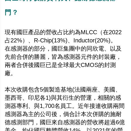
門？
現有國巨產品的營收占比約為MLCC（在2022
占22%）、R-Chip(13%)、Inductor(20%)。
在感測器的部分，國巨集團中的同欣電、以及
先前合併的勝麗，皆為感測器元件的封裝廠，
兩者合併後國巨已是全球最大CMOS的封測
廠。
本次收購包含5個製造基地(法國兩座、美國、
墨西哥、印尼各1)與其衍生的營運，相關的感
測器專利、與1,700名員工。近年接連收購兩間
感測器為主的公司後，倘合計本次併購的施耐
德感測部門，國巨來自感測器的營收將超過6億
美金，約佔國巨整體營收14%，以2021年的營