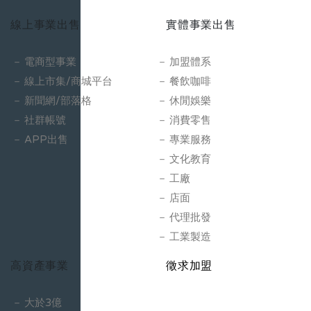
線上事業出售
實體事業出售
電商型事業
加盟體系
線上市集/商城平台
餐飲咖啡
新聞網/部落格
休閒娛樂
社群帳號
消費零售
APP出售
專業服務
文化教育
工廠
店面
代理批發
工業製造
高資產事業
徵求加盟
大於3億