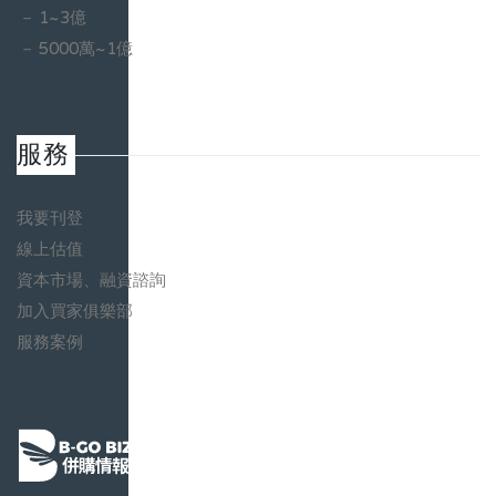
1~3億
5000萬~1億
服務
我要刊登
線上估值
資本市場、融資諮詢
加入買家俱樂部
服務案例