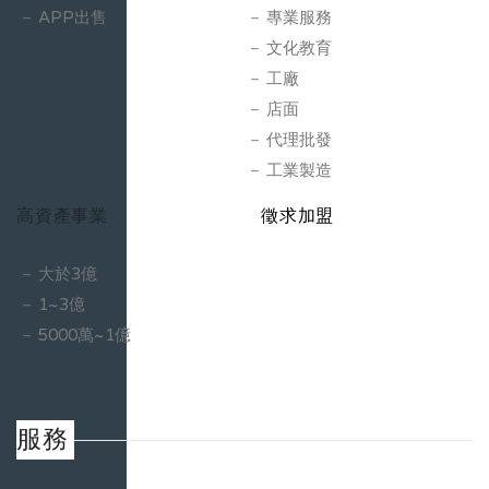
APP出售
專業服務
文化教育
工廠
店面
代理批發
工業製造
高資產事業
徵求加盟
大於3億
1~3億
5000萬~1億
服務