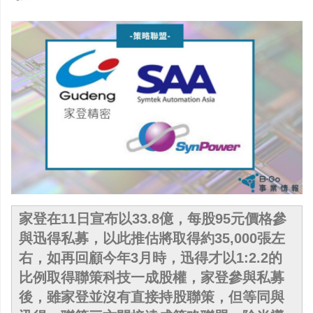
家登在11日宣布以33.8億，每股95元價格參
與迅得私募，以此推估將取得約35,000張左
右，如再回顧今年3月時，迅得才以1:2.2的
比例取得聯策科技一成股權，家登參與私募
後，雖家登並沒有直接持股聯策，但等同與