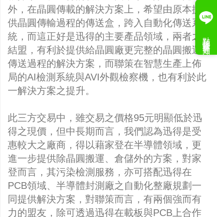
外，在晶圓傳載的解決方案上，希望由原本提
供晶圓傳輸過程的傳送盒，跨入自動化傳送系
統，而這正好是迅得的主要產品領域，兩者之
點我接收案件通知
結盟，有利於提供給晶圓廠更完整的晶圓搬運
傳送過程的解決方案，而聯策在智慧生產上佈
局的AI檢測系統與AVI外觀檢察機，也有利於此
一解決方案之提升。
此三方交易中，雖交易之價格95元明顯低於迅
得之現價，但中長期而言，我們認為迅得是受
惠較大之廠商，得以藉家登在半導體領域，更
進一步提供除晶圓搬運、倉儲外的方案，對家
登而言，其污染檢測服務，亦可搭配迅得在
PCB領域、半導體封測廠之自動化整廠規劃一
同提供解決方案，對聯策而言，有兩個強而有
力的盟友，除可透過迅得在載板與PCB上合作