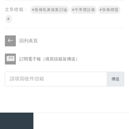
文章標籤：
#股權私募個案討論
#半導體設備
#策略聯盟
#
回列表頁
訂閱電子報（填寫信箱並傳送）
傳送