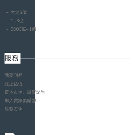
大於3億
1~3億
5000萬~1億
服務
我要刊登
線上估值
資本市場、融資諮詢
加入買家俱樂部
服務案例