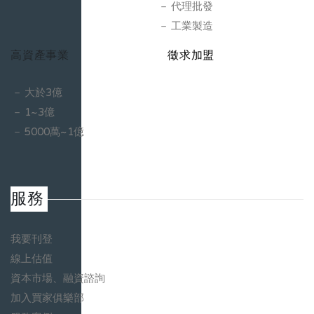
雷射、光學、精密控制等的技術為核心下發展儀器與組建
代理批發
3.Equipment & Solutions：這是在2019年時收購
工業製造
Lumentum的客戶Electro Scientific Industries後成立，主
高資產事業
徵求加盟
要提供以雷射為核心的製造系統方案，用於PCB製程、半
導體晶圓處理、與被動元件的製造與測試。 MKS未來的
大於3億
成長趨勢為何？ 由於MKS的產品在半導體、工業技術、
1~3億
生命科學等的應用廣泛，預期MKS將會受惠於以下的成長
5000萬~1億
趨勢： 1. 網路數據的成長對資料儲存、資料分析的需求增
加，將推升先進記憶體與邏輯晶片的需求與半導體先進製
程的需求，進而推升半導體設備市場的成長：自
2017~2019年間，半導體廠商佔MKS的營收分別是
服務
57%、55%與49%。MKS在半導體市場的客戶是半導體設
備的製造商與半導體元件商，主要用於晶圓製造過程中，
我要刊登
材料薄膜沈積在矽晶片上時的蝕刻、清潔、光刻與檢查
線上估值
等。 2. 對以雷射技術的主的精密製造技術將會成長，由於
資本市場、融資諮詢
MKS的產品也應用於製造業如工業製造如PCB、玻璃鍍
膜、與用於Led、太陽能電池等電子產品的電子薄膜製
加入買家俱樂部