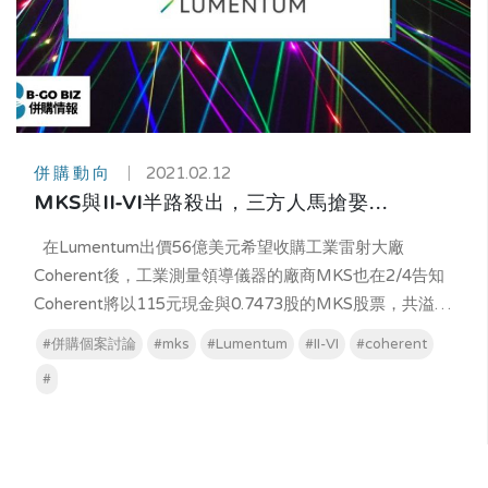
併購動向
2021.02.12
MKS與II-VI半路殺出，三方人馬搶娶
Coherent
在Lumentum出價56億美元希望收購工業雷射大廠
Coherent後，工業測量領導儀器的廠商MKS也在2/4告知
Coherent將以115元現金與0.7473股的MKS股票，共溢價
16%收購Coherent。在MKS報價後，II-VI也對Coherent
#併購個案討論
#mks
#Lumentum
#II-VI
#coherent
提出併購的報價，形成Lumentum、MKS與II-VI三方人馬
#
搶著併購Coherent的競爭態勢。 在未來工業自動化、先
進醫療、EV車、新複合材料、先進封裝、3D列印與
MicroLed趨勢下，雷射應用將會迎接成長期，預估至
2026的複合成長率為12.4%，MKS是工業測量的領導廠