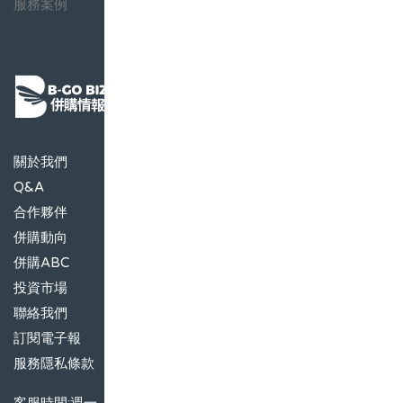
程，以及醫療器材、醫療成像、手術診斷，許多精密製造
服務案例
過程必須透過雷射與光學系統的解決方案實現。 MKS的
雷射產品包含哪些？ 具體而言，MKS的雷射產品包含超快
雷射(ulstrafast lasers)與放大器、光纖雷射、二極體固態
雷射(diode pumped solid lasers)等。MKS已結合雷射與
光學系統，推出用於PCB製造、基板處理、MLCC測試的
方案。 目前與Coherent重疊的部分也是雷射與光學的儀
關於我們
器。 併購Coherent有什麼好處？ MKS INSTRUMENTS
Q&A
的雷射技術都是透過併購而來，依照目前的產品圖，
Coherent的產品有44%用於微電子的加工，其中包含半導
合作夥伴
體的晶片檢測方案、以及用於先進封裝的精密立體製程、
併購動向
PCB的鑽孔以及Oled顯示器的製程。 另外有27%的營收來
併購ABC
自材料的加工，包含電動車的新材料切割與焊接、醫療設
投資市場
備與工業機床等的應用。 Coherent在Oled的脫膜設備有
聯絡我們
全球壟斷的地位，最大的客戶是韓國的面板廠商，並且已
訂閱電子報
經提出下一代MicroLed巨量移轉的雷射解決方案，這有利
服務隱私條款
於MKS未來進一步跨入面板的生產設備。 而更重要的是
Coherent具有OEM的能力，在2020年，Coherent有20%
客服時間:週一~週五09:00~17:00