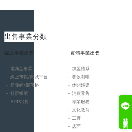
商，近年切入雷射應用，值得留意的是，如果併購成功，
MKS已經在近三年併購了三家雷射技術的廠商，加上此次
出價較Lumentum在1月份出價溢價16%。 推測MKS出價
有兩個可能，其一是因MKS與Coherent業務重疊，即使出
價也可能因反壟斷而無法成功，此次出價可能是阻止
出售事業分類
Lumentum擴張工業雷射的市佔率，第二是就算真的併購
成功，中長期的合併可能使MKS成為工業雷射領域的領導
線上事業出售
實體事業出售
廠商，並加強其OEM零件的技術能力，增強其在工業製造
與半導體解決方案的成長動能。 By B-Go情報團隊-如
電商型事業
加盟體系
需引用轉載請來信 就在Lumentum出價收購Coherent後
線上市集/商城平台
餐飲咖啡
(詳見我們另一篇文章：Lumentum收購Coherent瞄準工業
新聞網/部落格
休閒娛樂
4.0應用市場)，工業感測器的龍頭MKS INSTRUMENTS
社群帳號
消費零售
也對Coherent出價提出併購。 MKS是做什麼的？ MKS
APP出售
專業服務
是1961年成立的工業儀器與感測器大廠，主要分為三個產
文化教育
品線： 1. Vacuum & Analysis部門：廣泛提供在壓力測量
點我接收案件通知
工廠
與控制、流量測量與控制、氣體/蒸氣的傳輸感測、電子控
制、發電與輸電的解決方案。 2.Light & Motion部門：以
店面